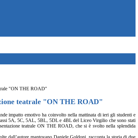
eatrale "ON THE ROAD"
zione teatrale "ON THE ROAD"
nde impatto emotivo ha coinvolto nella mattinata di ieri gli studenti e
classi 5A, 5C, 5AL, 5BL, 5DL e 4BL del Liceo Virgilio che sono stati
presentazione teatrale ON THE ROAD, che si è svolto nella splendida
ccolte dall’autore mantovano Daniele Goldoni, racconta la storia di due