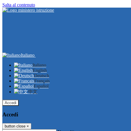
Salta al contenuto
Italiano
Italiano
English
Deutsch
Français
Español
中文
Accedi
Accedi
button close
×