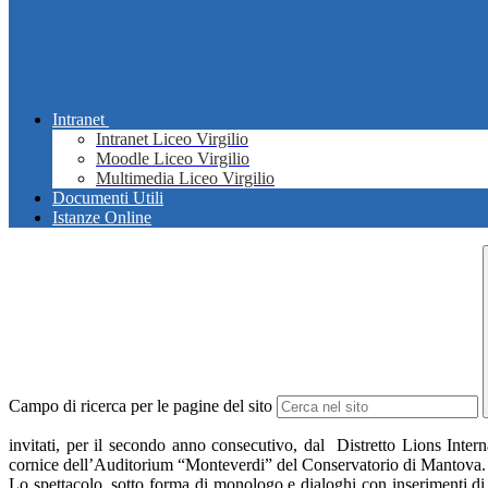
Intranet
Intranet Liceo Virgilio
Moodle Liceo Virgilio
Multimedia Liceo Virgilio
Documenti Utili
Istanze Online
Campo di ricerca per le pagine del sito
invitati, per il secondo anno consecutivo, dal Distretto Lions Int
cornice dell’Auditorium “Monteverdi” del Conservatorio di Mantova.
Lo spettacolo, sotto forma di monologo e dialoghi con inserimenti di t