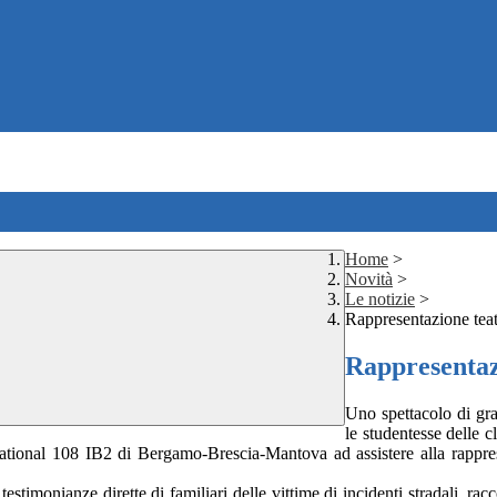
Home
>
Novità
>
Le notizie
>
Rappresentazione t
Rappresenta
Uno spettacolo di gra
le studentesse delle 
ernational 108 IB2 di Bergamo-Brescia-Mantova ad assistere alla rap
estimonianze dirette di familiari delle vittime di incidenti stradali, ra