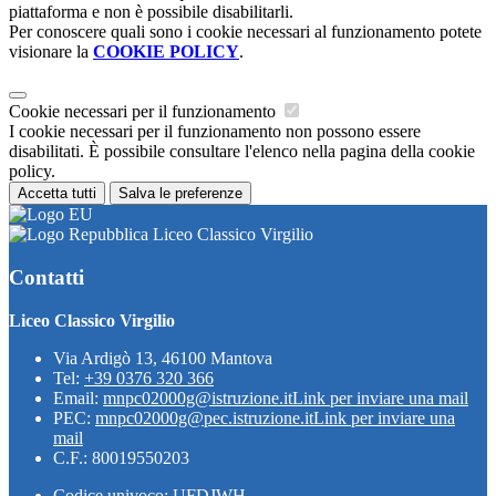
piattaforma e non è possibile disabilitarli.
Per conoscere quali sono i cookie necessari al funzionamento potete
visionare la
COOKIE POLICY
.
Cookie necessari per il funzionamento
I cookie necessari per il funzionamento non possono essere
disabilitati. È possibile consultare l'elenco nella pagina della cookie
policy.
Accetta tutti
Salva le preferenze
Liceo Classico Virgilio
Contatti
Liceo Classico Virgilio
Via Ardigò 13, 46100 Mantova
Tel:
+39 0376 320 366
Email:
mnpc02000g@istruzione.it
Link per inviare una mail
PEC:
mnpc02000g@pec.istruzione.it
Link per inviare una
mail
C.F.: 80019550203
Codice univoco: UFDJWH