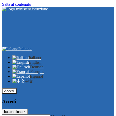
Salta al contenuto
Italiano
Italiano
English
Deutsch
Français
Español
中文
Accedi
Accedi
button close
×