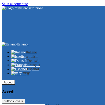
Salta al contenuto
Italiano
Italiano
English
Deutsch
Français
Español
中文
Accedi
Accedi
button close
×