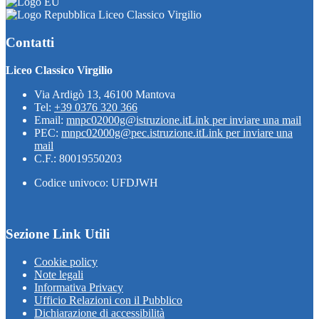
Liceo Classico Virgilio
Contatti
Liceo Classico Virgilio
Via Ardigò 13, 46100 Mantova
Tel:
+39 0376 320 366
Email:
mnpc02000g@istruzione.it
Link per inviare una mail
PEC:
mnpc02000g@pec.istruzione.it
Link per inviare una
mail
C.F.: 80019550203
Codice univoco: UFDJWH
Sezione Link Utili
Cookie policy
Note legali
Informativa Privacy
Ufficio Relazioni con il Pubblico
Dichiarazione di accessibilità