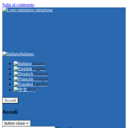
Salta al contenuto
Italiano
Italiano
English
Deutsch
Français
Español
中文
Accedi
Accedi
button close
×