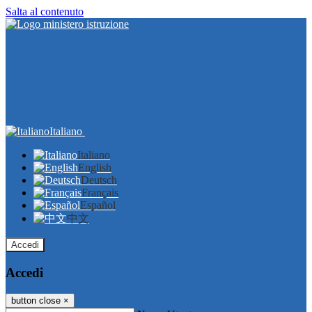
Salta al contenuto
Italiano
Italiano
English
Deutsch
Français
Español
中文
Accedi
Accedi
button close
×