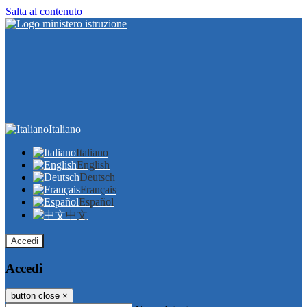
Salta al contenuto
Italiano
Italiano
English
Deutsch
Français
Español
中文
Accedi
Accedi
button close
×