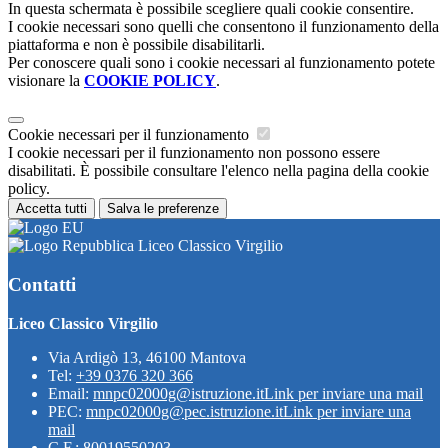
In questa schermata è possibile scegliere quali cookie consentire.
I cookie necessari sono quelli che consentono il funzionamento della
piattaforma e non è possibile disabilitarli.
Per conoscere quali sono i cookie necessari al funzionamento potete
visionare la
COOKIE POLICY
.
Cookie necessari per il funzionamento
I cookie necessari per il funzionamento non possono essere
disabilitati. È possibile consultare l'elenco nella pagina della cookie
policy.
Accetta tutti
Salva le preferenze
Liceo Classico Virgilio
Contatti
Liceo Classico Virgilio
Via Ardigò 13, 46100 Mantova
Tel:
+39 0376 320 366
Email:
mnpc02000g@istruzione.it
Link per inviare una mail
PEC:
mnpc02000g@pec.istruzione.it
Link per inviare una
mail
C.F.: 80019550203