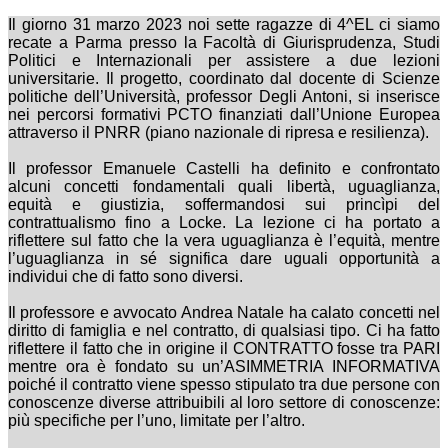
Il giorno 31 marzo 2023 noi sette ragazze di 4^EL ci siamo
recate a Parma presso la Facoltà di Giurisprudenza, Studi
Politici e Internazionali per assistere a due lezioni
universitarie.
Il progetto, coordinato dal docente di Scienze
politiche dell’Università, professor Degli Antoni, si inserisce
nei percorsi formativi PCTO finanziati dall’Unione Europea
attraverso il PNRR (piano nazionale di ripresa e resilienza).
Il professor Emanuele Castelli ha definito e confrontato
alcuni concetti fondamentali quali libertà, uguaglianza,
equità e giustizia, soffermandosi sui princìpi del
contrattualismo fino a Locke. La lezione ci ha portato a
riflettere sul fatto che la vera uguaglianza è l’equità, mentre
l’uguaglianza in sé significa dare uguali opportunità a
individui che di fatto sono diversi.
Il professore e avvocato Andrea Natale ha calato concetti nel
diritto di famiglia e nel contratto, di qualsiasi tipo. Ci ha fatto
riflettere il fatto che in origine il CONTRATTO fosse tra PARI
mentre ora è fondato su un’ASIMMETRIA INFORMATIVA
poiché il contratto viene spesso stipulato tra due persone con
conoscenze diverse attribuibili al loro settore di conoscenze:
più specifiche per l’uno, limitate per l’altro.