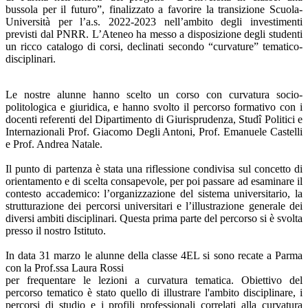
bussola per il futuro”, finalizzato a favorire la transizione Scuola-
Università per l’a.s. 2022-2023 nell’ambito degli investimenti
previsti dal PNRR. L’Ateneo ha messo a disposizione degli studenti
un ricco catalogo di corsi, declinati secondo “curvature” tematico-
disciplinari.
Le nostre alunne hanno scelto un corso con curvatura socio-
politologica e giuridica, e hanno svolto il percorso formativo con i
docenti referenti del Dipartimento di Giurisprudenza, Studî Politici e
Internazionali Prof. Giacomo Degli Antoni, Prof. Emanuele Castelli
e Prof. Andrea Natale.
Il punto di partenza è stata una riflessione condivisa sul concetto di
orientamento e di scelta consapevole, per poi passare ad esaminare il
contesto accademico: l’organizzazione del sistema universitario, la
strutturazione dei percorsi universitari e l’illustrazione generale dei
diversi ambiti disciplinari. Questa prima parte del percorso si è svolta
presso il nostro Istituto.
In data 31 marzo le alunne della classe 4EL si sono recate a Parma
con la Prof.ssa Laura Rossi
per frequentare le lezioni a curvatura tematica. Obiettivo del
percorso tematico è stato quello di illustrare l'ambito disciplinare, i
percorsi di studio e i profili professionali correlati alla curvatura