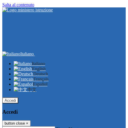
Salta al contenuto
Italiano
Italiano
English
Deutsch
Français
Español
中文
Accedi
Accedi
button close
×