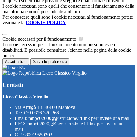
In questa schermata è possibile scegliere quali cookie consentire.
I cookie necessari sono quelli che consentono il funzionamento della
piattaforma e non è possibile disabilitarli.
Per conoscere quali sono i cookie necessari al funzionamento potete
visionare la
COOKIE POLICY
.
Cookie necessari per il funzionamento
I cookie necessari per il funzionamento non possono essere
disabilitati. È possibile consultare l'elenco nella pagina della cookie
policy.
Accetta tutti
Salva le preferenze
Liceo Classico Virgilio
Contatti
Liceo Classico Virgilio
Via Ardigò 13, 46100 Mantova
Tel:
+39 0376 320 366
Email:
mnpc02000g@istruzione.it
Link per inviare una mail
PEC:
mnpc02000g@pec.istruzione.it
Link per inviare una
mail
C.F.: 80019550203