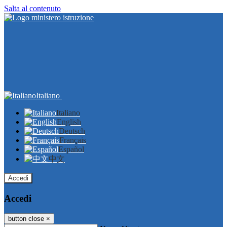
Salta al contenuto
Italiano
Italiano
English
Deutsch
Français
Español
中文
Accedi
Accedi
button close
×