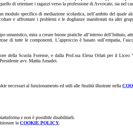
e quello di orientare i ragazzi verso la professione di Avvocato, sia nel c
sto un modulo specifico di mediazione scolastica, nell’ambito del quale
oltare e affrontare i problemi e le doglianze manifestati tra altri gru
ipo umanistico, mira a creare buone pratiche all’interno dell’Istituto, att
tose di tutte le componenti. L’approccio è basato sull’empatia, l’asco
tore della Scuola Forense, e dalla Prof.ssa Elena Orlati per il Liceo 
 Presidente avv. Mattia Amadei.
kie necessari al funzionamento ed utili alle finalità illustrate nella
COO
attaforma e non è possibile disabilitarli.
isionare la
COOKIE POLICY
.