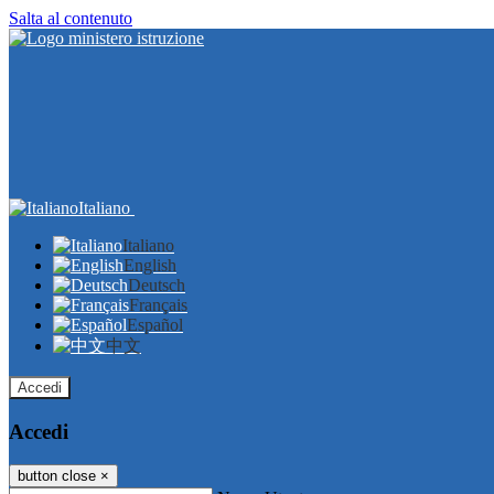
Salta al contenuto
Italiano
Italiano
English
Deutsch
Français
Español
中文
Accedi
Accedi
button close
×