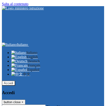
Salta al contenuto
Italiano
Italiano
English
Deutsch
Français
Español
中文
Accedi
Accedi
button close
×