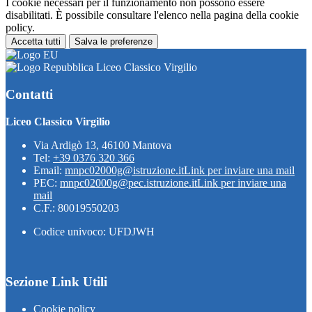
I cookie necessari per il funzionamento non possono essere
disabilitati. È possibile consultare l'elenco nella pagina della cookie
policy.
Accetta tutti
Salva le preferenze
Liceo Classico Virgilio
Contatti
Liceo Classico Virgilio
Via Ardigò 13, 46100 Mantova
Tel:
+39 0376 320 366
Email:
mnpc02000g@istruzione.it
Link per inviare una mail
PEC:
mnpc02000g@pec.istruzione.it
Link per inviare una
mail
C.F.: 80019550203
Codice univoco: UFDJWH
Sezione Link Utili
Cookie policy