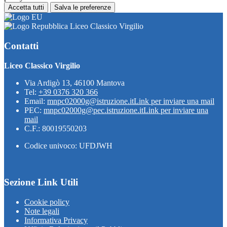
Accetta tutti
Salva le preferenze
Liceo Classico Virgilio
Contatti
Liceo Classico Virgilio
Via Ardigò 13, 46100 Mantova
Tel:
+39 0376 320 366
Email:
mnpc02000g@istruzione.it
Link per inviare una mail
PEC:
mnpc02000g@pec.istruzione.it
Link per inviare una
mail
C.F.: 80019550203
Codice univoco: UFDJWH
Sezione Link Utili
Cookie policy
Note legali
Informativa Privacy