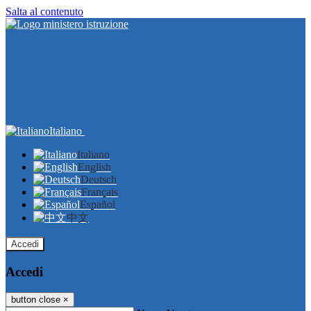
Salta al contenuto
Italiano
Italiano
English
Deutsch
Français
Español
中文
Accedi
Accedi
button close
×