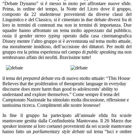
“Debate Dynamo” si è messo in moto per affrontare nuove sfide.
Prima, in ordine del tempo, la Notte del Liceo dove il gruppo,
composto da 22 studentesse provenienti da diverse classi del
Linguistico e del Classico, si è cimentato in due debate diversi fra di
loro in termini di contenuti ma non in termini di importanza. Due
squadre hanno affrontato un tema molto apprezzato dal pubblico,
ossia il gender
stereo typing
operato dalla casa cinematografica
Disney mentre l’altro gruppo si è avventurata sul tema molto attuale,
ma moralmente insidioso, dell’uccisione dei dittatori. Per molti del
gruppo era la prima esperienza nel campo di
public speaking
ma non
sembravano affato dei neofiti. Bravissime tutte!
il tema del
prepared debate
era di nuovo molto attuale: “This House
Believes that the proliferation of therapeutic language in everyday
discourse does more harm than good to adolescents’ ability to
understand and explore themselves.”
Come sempre il tema del
Campionato Nazionale ha stimolato molta discussione, riflessione e
tantissima ricerca. Complimenti alle nostre leonesse!
In fine il gruppo ha partecipato all’annuale sfida fra scuole
mantovane gestita dalla Confindustria Mantovana. Il 26 Marzo due
speaker insieme ai loro coetanei provenienti da sei scuole mantovane
hanno fatto un
parliamentary style debate
sul tema “luci e ombre