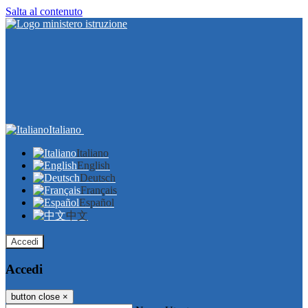
Salta al contenuto
Italiano
Italiano
English
Deutsch
Français
Español
中文
Accedi
Accedi
button close
×