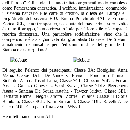
dell’Europa”. Gli studenti hanno trattato argomenti molto complessi
come l’emergenza energetica, il welfare, immigrazione, commercio,
il sistema bancario e le carte di credito, la difesa dell’Europa e i
pregi/difetti del sistema E.U. Emma Ponchiroli 3AL e Eduarda
Zortea 3EL, le nostre speaker, sostenute del massiccio lavoro svolto
da tutto il gruppo, hanno ricevuto lode per il loro stile e la capacità
retorica dimostrata. Una particolare soddisfazione, visto che la
competizione è stata giudicata dal giornalista Gabriele De Stefani,
attualmente responsabile per l’edizione on-line del giornale La
Stampa e ex- Virgiliano!
Di seguito l’elenco dei partecipanti: Classe 3A: Bottiglieri Anna
Maria, Classe 3AL: De Vincenzi Elena – Ponchiroli Emma -
Stefanini Anna - Tosini Laura, Classe 3CL: Chizzoni Sofia - Ferrari
Ariel - Gattazo Ginevra - Sassi Sveva, Classe 3DL: Pizzochero
Agata - Santana De Souza Agatha - Tawzer Jaidyn, Classe 3EL:
Bernardi Emma - Negri Carlotta - Zortea Eduarda, Classe 4Bl Sofia
Bambara, Classe 4CL: Kaur Simranjit, Classe 4DL: Ravelli Alice
Classe 5DL: Campana Tina - Zyou Wissal.
Heartfelt thanks to you ALL!