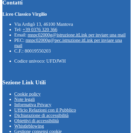
Contatti
Liceo Classico Virgilio
Via Ardigò 13, 46100 Mantova
Tel:
+39 0376 320 366
Email:
mnpc02000g@istruzione.it
Link per inviare una mail
PEC:
mnpc02000g@pec.istruzione.it
Link per inviare una
mail
C.F.: 80019550203
Codice univoco: UFDJWH
Sezione Link Utili
Cookie policy
Note legali
Informativa Privacy
Ufficio Relazioni con il Pubblico
Dichiarazione di accessibilità
Obiettivi di accessibilità
Whistleblowing
Gestione consensi cookie