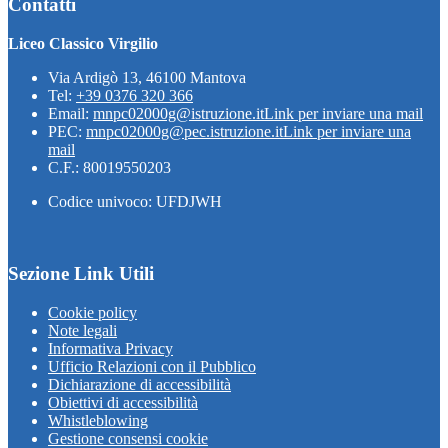
Contatti
Liceo Classico Virgilio
Via Ardigò 13, 46100 Mantova
Tel:
+39 0376 320 366
Email:
mnpc02000g@istruzione.it
Link per inviare una mail
PEC:
mnpc02000g@pec.istruzione.it
Link per inviare una
mail
C.F.: 80019550203
Codice univoco: UFDJWH
Sezione Link Utili
Cookie policy
Note legali
Informativa Privacy
Ufficio Relazioni con il Pubblico
Dichiarazione di accessibilità
Obiettivi di accessibilità
Whistleblowing
Gestione consensi cookie