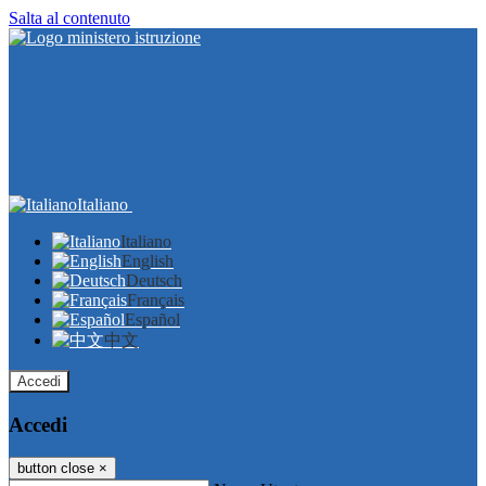
Salta al contenuto
Italiano
Italiano
English
Deutsch
Français
Español
中文
Accedi
Accedi
button close
×