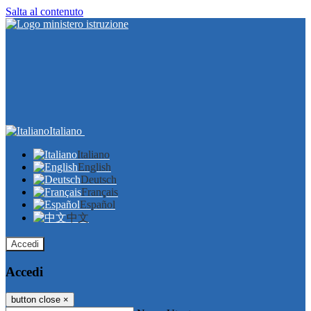
Salta al contenuto
Italiano
Italiano
English
Deutsch
Français
Español
中文
Accedi
Accedi
button close
×