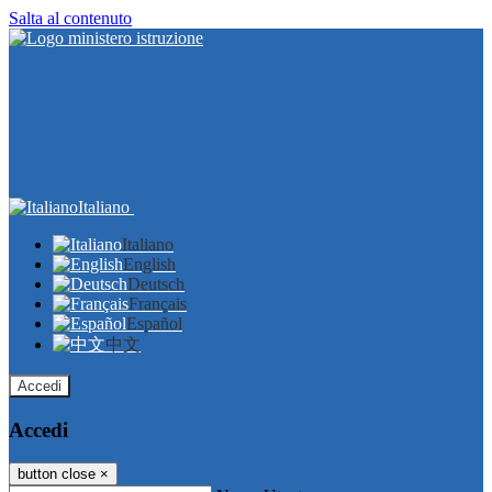
Salta al contenuto
Italiano
Italiano
English
Deutsch
Français
Español
中文
Accedi
Accedi
button close
×