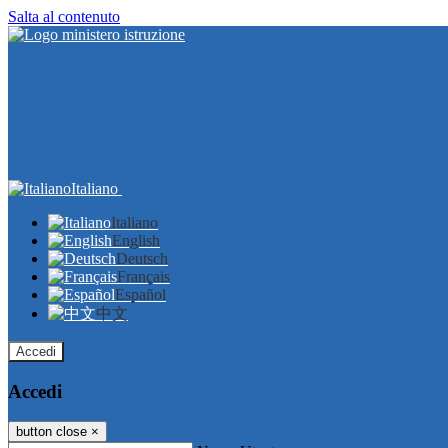
Salta al contenuto
Italiano
Italiano
English
Deutsch
Français
Español
中文
Accedi
Accedi
button close
×