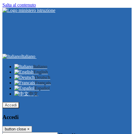
Salta al contenuto
Italiano
Italiano
English
Deutsch
Français
Español
中文
Accedi
Accedi
button close
×