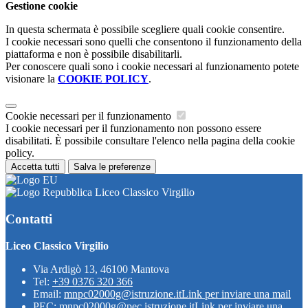
Gestione cookie
In questa schermata è possibile scegliere quali cookie consentire.
I cookie necessari sono quelli che consentono il funzionamento della
piattaforma e non è possibile disabilitarli.
Per conoscere quali sono i cookie necessari al funzionamento potete
visionare la
COOKIE POLICY
.
Cookie necessari per il funzionamento
I cookie necessari per il funzionamento non possono essere
disabilitati. È possibile consultare l'elenco nella pagina della cookie
policy.
Accetta tutti
Salva le preferenze
Liceo Classico Virgilio
Contatti
Liceo Classico Virgilio
Via Ardigò 13, 46100 Mantova
Tel:
+39 0376 320 366
Email:
mnpc02000g@istruzione.it
Link per inviare una mail
PEC:
mnpc02000g@pec.istruzione.it
Link per inviare una