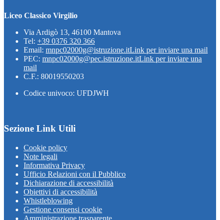
Liceo Classico Virgilio
Via Ardigò 13, 46100 Mantova
Tel:
+39 0376 320 366
Email:
mnpc02000g@istruzione.it
Link per inviare una mail
PEC:
mnpc02000g@pec.istruzione.it
Link per inviare una
mail
C.F.: 80019550203
Codice univoco: UFDJWH
Sezione Link Utili
Cookie policy
Note legali
Informativa Privacy
Ufficio Relazioni con il Pubblico
Dichiarazione di accessibilità
Obiettivi di accessibilità
Whistleblowing
Gestione consensi cookie
Amministrazione trasparente