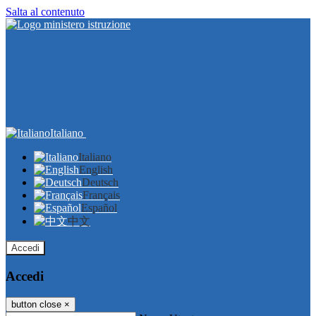
Salta al contenuto
Italiano
Italiano
English
Deutsch
Français
Español
中文
Accedi
Accedi
button close
×