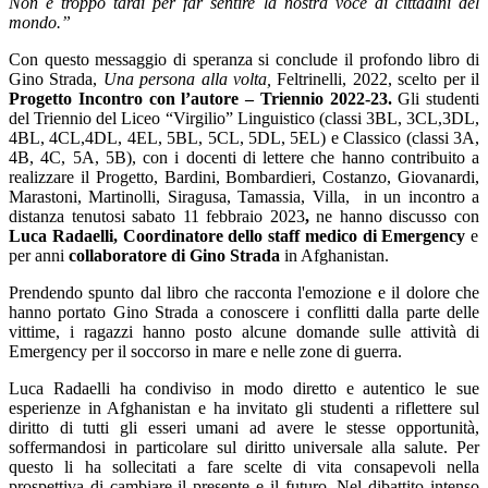
Non è troppo tardi per far sentire la nostra voce di cittadini del
mondo.”
Con questo messaggio di speranza si conclude il profondo libro di
Gino Strada,
Una persona alla volta,
Feltrinelli, 2022, scelto per il
Progetto Incontro con l’autore – Triennio 2022-23.
Gli studenti
del Triennio del Liceo “Virgilio” Linguistico (classi 3BL, 3CL,3DL,
4BL, 4CL,4DL, 4EL, 5BL, 5CL, 5DL, 5EL) e Classico (classi 3A,
4B, 4C, 5A, 5B), con i docenti di lettere che hanno contribuito a
realizzare il Progetto, Bardini, Bombardieri, Costanzo, Giovanardi,
Marastoni, Martinolli, Siragusa, Tamassia, Villa, in un incontro a
distanza tenutosi sabato 11 febbraio 2023
,
ne hanno discusso con
Luca Radaelli, Coordinatore dello staff medico di Emergency
e
per anni
collaboratore di Gino Strada
in Afghanistan.
Prendendo spunto dal libro che racconta l'emozione e il dolore che
hanno portato Gino Strada a conoscere i conflitti dalla parte delle
vittime, i ragazzi hanno posto alcune domande sulle attività di
Emergency per il soccorso in mare e nelle zone di guerra.
Luca Radaelli ha condiviso in modo diretto e autentico le sue
esperienze in Afghanistan e ha invitato gli studenti a riflettere sul
diritto di tutti gli esseri umani ad avere le stesse opportunità,
soffermandosi in particolare sul diritto universale alla salute. Per
questo li ha sollecitati a fare scelte di vita consapevoli nella
prospettiva di cambiare il presente e il futuro. Nel dibattito intenso