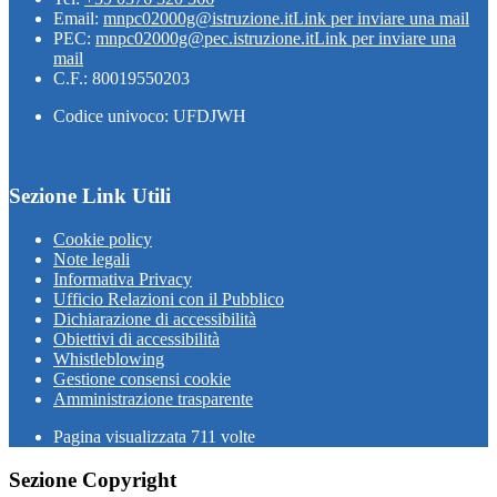
Email:
mnpc02000g@istruzione.it
Link per inviare una mail
PEC:
mnpc02000g@pec.istruzione.it
Link per inviare una
mail
C.F.: 80019550203
Codice univoco: UFDJWH
Sezione Link Utili
Cookie policy
Note legali
Informativa Privacy
Ufficio Relazioni con il Pubblico
Dichiarazione di accessibilità
Obiettivi di accessibilità
Whistleblowing
Gestione consensi cookie
Amministrazione trasparente
Pagina visualizzata
711
volte
Sezione Copyright