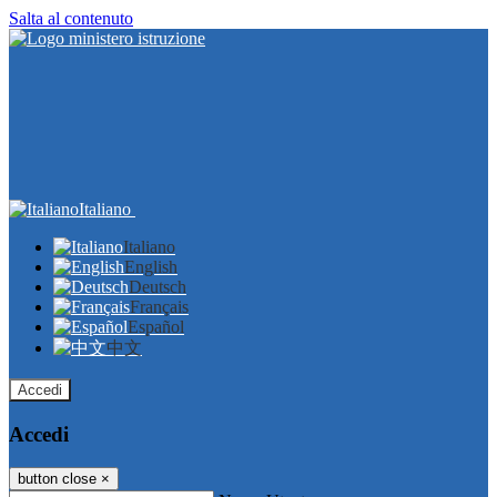
Salta al contenuto
Italiano
Italiano
English
Deutsch
Français
Español
中文
Accedi
Accedi
button close
×