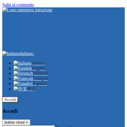
Salta al contenuto
Italiano
Italiano
English
Deutsch
Français
Español
中文
Accedi
Accedi
button close
×