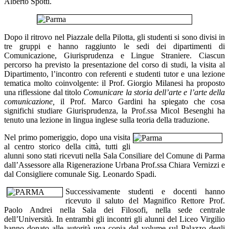
Alberto Spotti.
Dopo il ritrovo nel Piazzale della Pilotta, gli studenti si sono divisi in
tre gruppi e hanno raggiunto le sedi dei dipartimenti di
Comunicazione, Giurisprudenza e Lingue Straniere. Ciascun
percorso ha previsto la presentazione del corso di studi, la visita al
Dipartimento, l’incontro con referenti e studenti tutor e una lezione
tematica molto coinvolgente: il Prof. Giorgio Milanesi ha proposto
una riflessione dal titolo
Comunicare la storia dell’arte e l’arte della
comunicazione,
il Prof. Marco Gardini ha spiegato che cosa
significhi studiare Giurisprudenza, la Prof.ssa Micol Besenghi ha
tenuto una lezione in lingua inglese sulla teoria della traduzione.
Nel primo pomeriggio, dopo una visita
al centro storico della città, tutti gli
alunni sono stati ricevuti nella Sala Consiliare del Comune di Parma
dall’Assessore alla Rigenerazione Urbana Prof.ssa Chiara Vernizzi e
dal Consigliere comunale Sig. Leonardo Spadi.
Successivamente studenti e docenti hanno
ricevuto il saluto del Magnifico Rettore Prof.
Paolo Andrei nella Sala dei Filosofi, nella sede centrale
dell’Università. In entrambi gli incontri gli alunni del Liceo Virgilio
hanno donato alle autorità una copia del volume sul Palazzo degli