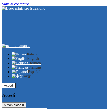
Salta al contenuto
Italiano
Italiano
English
Deutsch
Français
Español
中文
Accedi
Accedi
button close
×