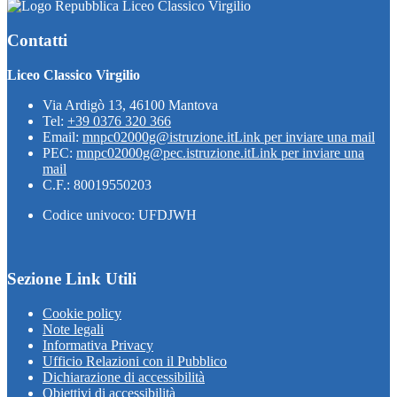
Liceo Classico Virgilio
Contatti
Liceo Classico Virgilio
Via Ardigò 13, 46100 Mantova
Tel:
+39 0376 320 366
Email:
mnpc02000g@istruzione.it
Link per inviare una mail
PEC:
mnpc02000g@pec.istruzione.it
Link per inviare una
mail
C.F.: 80019550203
Codice univoco: UFDJWH
Sezione Link Utili
Cookie policy
Note legali
Informativa Privacy
Ufficio Relazioni con il Pubblico
Dichiarazione di accessibilità
Obiettivi di accessibilità