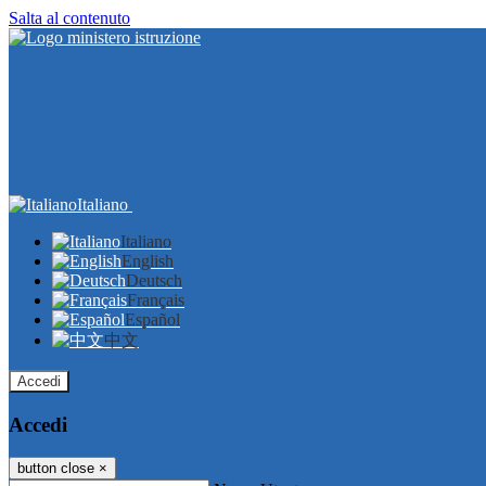
Salta al contenuto
Italiano
Italiano
English
Deutsch
Français
Español
中文
Accedi
Accedi
button close
×