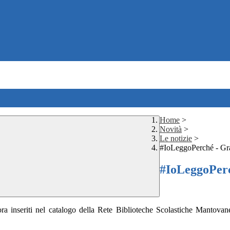
Home
>
Novità
>
Le notizie
>
#IoLeggoPerché - Gr
#IoLeggoPerc
 ora inseriti nel catalogo della Rete Biblioteche Scolastiche Mantovan