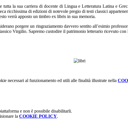
i e tutta la sua carriera di docente di Lingua e Letteratura Latina e Gre
ricchissima di edizioni di notevole pregio di testi classici appartenenti a
n testo verrà apposto un timbro ex libris in sua memoria.
ri desiderano porgere un ringraziamento davvero sentito all’esimio profess
Classico Virgilio. Sapremo custodire il patrimonio letterario ricevuto c
kie necessari al funzionamento ed utili alle finalità illustrate nella
COO
attaforma e non è possibile disabilitarli.
isionare la
COOKIE POLICY
.