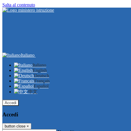
Salta al contenuto
Italiano
Italiano
English
Deutsch
Français
Español
中文
Accedi
Accedi
button close
×