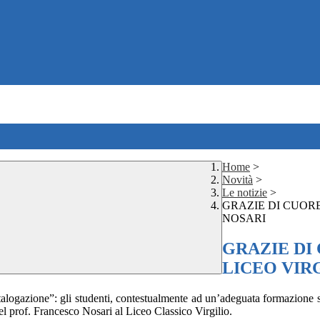
Home
>
Novità
>
Le notizie
>
GRAZIE DI CUORE
NOSARI
GRAZIE DI
LICEO VIRG
alogazione”: gli studenti, contestualmente ad un’adeguata formazione sul
del prof. Francesco Nosari al Liceo Classico Virgilio.