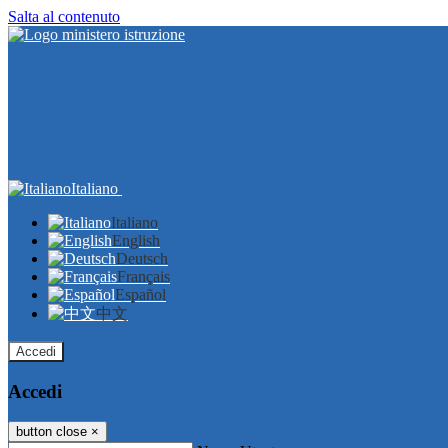
Salta al contenuto
Italiano
Italiano
English
Deutsch
Français
Español
中文
Accedi
Accedi
button close
×