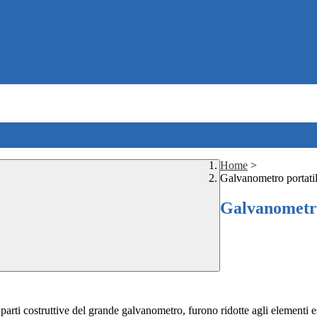
Home
>
Galvanometro portatil
Galvanometro
parti costruttive del grande galvanometro, furono ridotte agli elementi es