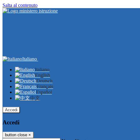
Salta al contenuto
Italiano
Italiano
English
Deutsch
Français
Español
中文
Accedi
Accedi
button close
×