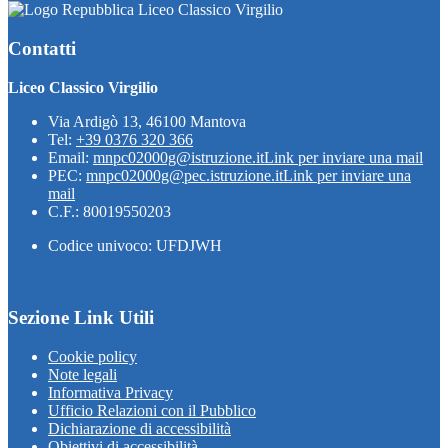
Liceo Classico Virgilio
Contatti
Liceo Classico Virgilio
Via Ardigò 13, 46100 Mantova
Tel:
+39 0376 320 366
Email:
mnpc02000g@istruzione.it
Link per inviare una mail
PEC:
mnpc02000g@pec.istruzione.it
Link per inviare una
mail
C.F.: 80019550203
Codice univoco: UFDJWH
Sezione Link Utili
Cookie policy
Note legali
Informativa Privacy
Ufficio Relazioni con il Pubblico
Dichiarazione di accessibilità
Obiettivi di accessibilità