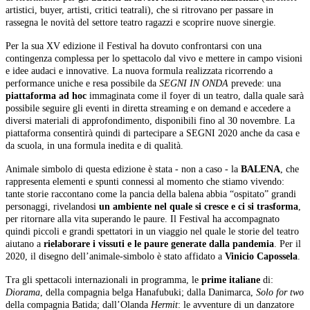
artistici, buyer, artisti, critici teatrali), che si ritrovano per passare in
rassegna le novità del settore teatro ragazzi e scoprire nuove sinergie.
Per la sua XV edizione il Festival ha dovuto confrontarsi con una
contingenza complessa per lo spettacolo dal vivo e mettere in campo visioni
e idee audaci e innovative. La nuova formula realizzata ricorrendo a
performance uniche e resa possibile da
SEGNI IN ONDA
prevede: una
piattaforma ad hoc
immaginata come il foyer di un teatro, dalla quale sarà
possibile seguire gli eventi in diretta streaming e on demand e accedere a
diversi materiali di approfondimento, disponibili fino al 30 novembre. La
piattaforma consentirà quindi di partecipare a SEGNI 2020 anche da casa e
da scuola, in una formula inedita e di qualità.
Animale simbolo di questa edizione è stata - non a caso - la
BALENA
, che
rappresenta elementi e spunti connessi al momento che stiamo vivendo:
tante storie raccontano come la pancia della balena abbia “ospitato” grandi
personaggi, rivelandosi
un ambiente nel quale si cresce e ci si trasforma
,
per ritornare alla vita superando le paure. Il Festival ha accompagnato
quindi piccoli e grandi spettatori in un viaggio nel quale le storie del teatro
aiutano a
rielaborare i vissuti e le paure generate dalla pandemia
. Per il
2020, il disegno dell’animale-simbolo è stato affidato a
Vinicio Capossela
.
Tra gli spettacoli internazionali in programma, le
prime italiane
di:
Diorama
, della compagnia belga Hanafubuki; dalla Danimarca,
Solo for two
della compagnia Batida; dall’Olanda
Hermit
: le avventure di un danzatore