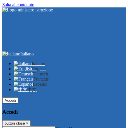
Salta al contenuto
Italiano
Italiano
English
Deutsch
Français
Español
中文
Accedi
Accedi
button close
×