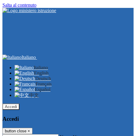
Salta al contenuto
Italiano
Italiano
English
Deutsch
Français
Español
中文
Accedi
Accedi
button close
×