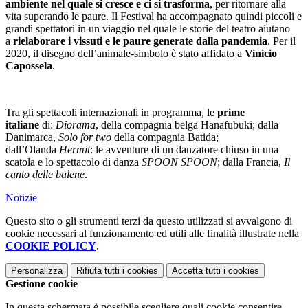
ambiente nel quale si cresce e ci si trasforma
, per ritornare alla
vita superando le paure. Il Festival ha accompagnato quindi piccoli e
grandi spettatori in un viaggio nel quale le storie del teatro aiutano
a
rielaborare i vissuti e le paure generate dalla pandemia
. Per il
2020, il disegno dell’animale-simbolo è stato affidato a
Vinicio
Capossela
.
Tra gli spettacoli internazionali in programma, le
prime
italiane
di:
Diorama
, della compagnia belga Hanafubuki; dalla
Danimarca,
Solo for two
della compagnia Batida;
dall’Olanda
Hermit
: le avventure di un danzatore chiuso in una
scatola e lo spettacolo di danza
SPOON SPOON
; dalla Francia,
Il
canto delle balene
.
Notizie
Questo sito o gli strumenti terzi da questo utilizzati si avvalgono di
cookie necessari al funzionamento ed utili alle finalità illustrate nella
COOKIE POLICY
.
Personalizza
Rifiuta tutti
i cookies
Accetta tutti
i cookies
Gestione cookie
In questa schermata è possibile scegliere quali cookie consentire.