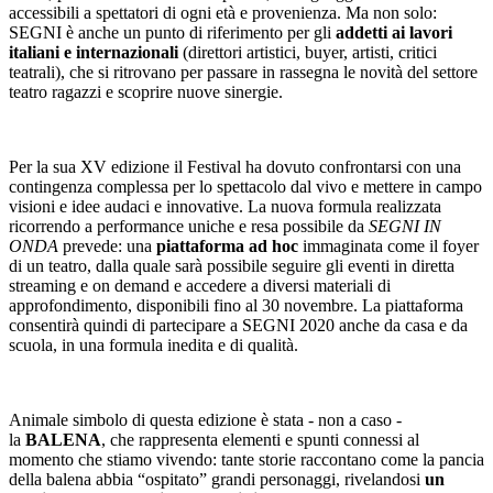
accessibili a spettatori di ogni età e provenienza. Ma non solo:
SEGNI è anche un punto di riferimento per gli
addetti ai lavori
italiani e internazionali
(direttori artistici, buyer, artisti, critici
teatrali), che si ritrovano per passare in rassegna le novità del settore
teatro ragazzi e scoprire nuove sinergie.
Per la sua XV edizione il Festival ha dovuto confrontarsi con una
contingenza complessa per lo spettacolo dal vivo e mettere in campo
visioni e idee audaci e innovative. La nuova formula realizzata
ricorrendo a performance uniche e resa possibile da
SEGNI IN
ONDA
prevede: una
piattaforma ad hoc
immaginata come il foyer
di un teatro, dalla quale sarà possibile seguire gli eventi in diretta
streaming e on demand e accedere a diversi materiali di
approfondimento, disponibili fino al 30 novembre. La piattaforma
consentirà quindi di partecipare a SEGNI 2020 anche da casa e da
scuola, in una formula inedita e di qualità.
Animale simbolo di questa edizione è stata - non a caso -
la
BALENA
, che rappresenta elementi e spunti connessi al
momento che stiamo vivendo: tante storie raccontano come la pancia
della balena abbia “ospitato” grandi personaggi, rivelandosi
un