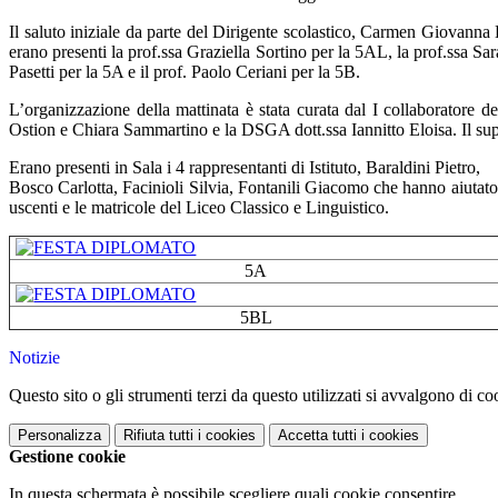
Il saluto iniziale da parte del Dirigente scolastico, Carmen Giovanna B
erano presenti la prof.ssa Graziella Sortino per la 5AL, la prof.ssa Sa
Pasetti per la 5A e il prof. Paolo Ceriani per la 5B.
L’organizzazione della mattinata è stata curata dal I collaboratore d
Ostion e Chiara Sammartino e la DSGA dott.ssa Iannitto Eloisa. Il suppo
Erano presenti in Sala i 4 rappresentanti di Istituto, Baraldini Pietro,
Bosco Carlotta, Facinioli Silvia, Fontanili Giacomo che hanno aiutato ne
uscenti e le matricole del Liceo Classico e Linguistico.
5A
5BL
Notizie
Questo sito o gli strumenti terzi da questo utilizzati si avvalgono di coo
Personalizza
Rifiuta tutti
i cookies
Accetta tutti
i cookies
Gestione cookie
In questa schermata è possibile scegliere quali cookie consentire.