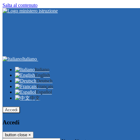
Salta al contenuto
Italiano
Italiano
English
Deutsch
Français
Español
中文
Accedi
Accedi
button close
×