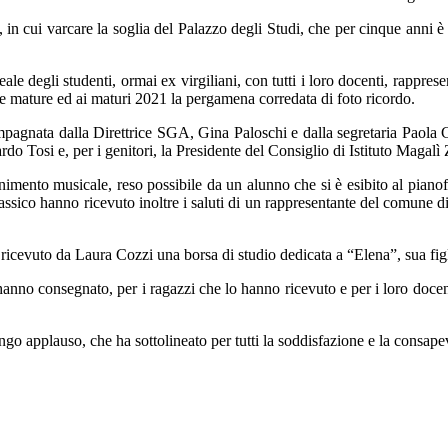
, in cui varcare la soglia del Palazzo degli Studi, che per cinque anni è
ale degli studenti, ormai ex virgiliani, con tutti i loro docenti, rapprese
e mature ed ai maturi 2021 la pergamena corredata di foto ricordo.
pagnata dalla Direttrice SGA, Gina Paloschi e dalla segretaria Paola Ca
do Tosi e, per i genitori, la Presidente del Consiglio di Istituto Magalì
ttenimento musicale, reso possibile da un alunno che si è esibito al piano
 classico hanno ricevuto inoltre i saluti di un rappresentante del comune 
ricevuto da Laura Cozzi una borsa di studio dedicata a “Elena”, sua fig
o hanno consegnato, per i ragazzi che lo hanno ricevuto e per i loro docent
go applauso, che ha sottolineato per tutti la soddisfazione e la consap