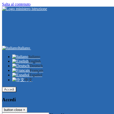
Salta al contenuto
Italiano
Italiano
English
Deutsch
Français
Español
中文
Accedi
Accedi
button close
×