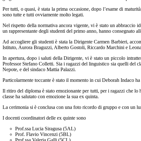
Per tutti, o quasi, è stata la prima occasione, dopo l’esame di maturità
sono tutte e tutti ovviamente molto legati.
Nel rispetto della normativa ancora vigente, vi è stato un abbraccio ide
un rappresentante degli studenti del primo anno, hanno consegnato all
Ad accogliere gli studenti è stata la Dirigente Carmen Barbieri, accom
Istituto, Aurora Braguzzi, Alberto Gostoli, Riccardo Marchini e Leonar
In apertura, dopo i saluti della Dirigente, vi è stato un piccolo intra
Professor Stefano Colletti. Sia i ragazzi del linguistico sia quelli del
Nepote, e del sindaco Mattia Palazzi.
Particolarmente toccante è stato il momento in cui Deborah Indaco ha 
Il ritiro del diploma è stato emozionante per tutti, per i ragazzi che l
classe ha salutato con emozione la sua ex quinta.
La cerimonia si è conclusa con una foto ricordo di gruppo e con un lun
I docenti coordinatori delle ex quinte sono
Prof.ssa Lucia Siragusa (5AL)
Prof. Flavio Vincenzi (5BL)
Prof.ssa Valeria Galli (5CL)