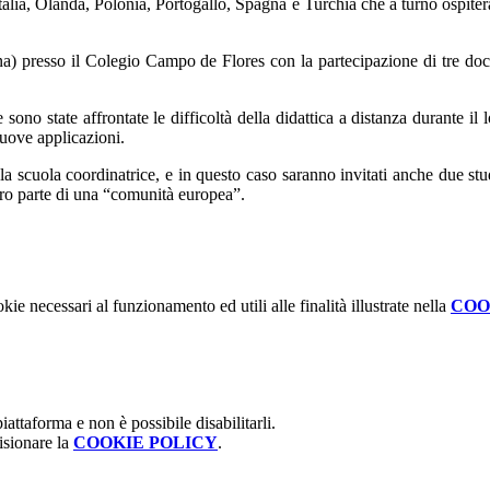
talia, Olanda, Polonia, Portogallo, Spagna e Turchia che a turno ospiter
 presso il Colegio Campo de Flores con la partecipazione di tre docenti
no state affrontate le difficoltà della didattica a distanza durante il 
nuove applicazioni.
 scuola coordinatrice, e in questo caso saranno invitati anche due stud
ero parte di una “comunità europea”.
kie necessari al funzionamento ed utili alle finalità illustrate nella
COO
attaforma e non è possibile disabilitarli.
isionare la
COOKIE POLICY
.