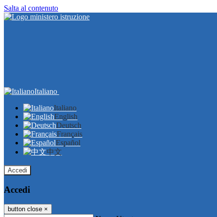
Salta al contenuto
Italiano
Italiano
English
Deutsch
Français
Español
中文
Accedi
Accedi
button close
×