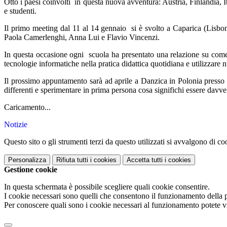
Otto i paesi coinvolti in questa nuova avventura: Austria, Finlandia, I
e studenti.
Il primo meeting dal 11 al 14 gennaio si è svolto a Caparica (Lisbona)
Paola Camerlenghi, Anna Lui e Flavio Vincenzi.
In questa occasione ogni scuola ha presentato una relazione su come so
tecnologie informatiche nella pratica didattica quotidiana e utilizzare 
Il prossimo appuntamento sarà ad aprile a Danzica in Polonia presso la
differenti e sperimentare in prima persona cosa significhi essere davv
Caricamento...
Notizie
Questo sito o gli strumenti terzi da questo utilizzati si avvalgono di coo
Personalizza
Rifiuta tutti
i cookies
Accetta tutti
i cookies
Gestione cookie
In questa schermata è possibile scegliere quali cookie consentire.
I cookie necessari sono quelli che consentono il funzionamento della pi
Per conoscere quali sono i cookie necessari al funzionamento potete v