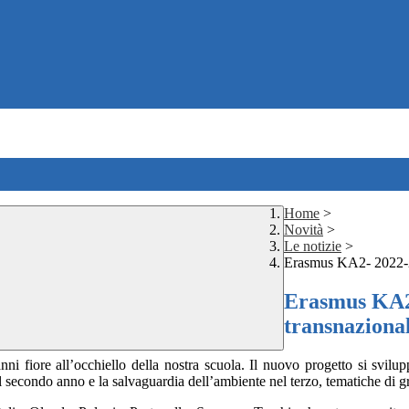
Home
>
Novità
>
Le notizie
>
Erasmus KA2- 2022-20
Erasmus KA2-
transnaziona
ni fiore all’occhiello della nostra scuola. Il nuovo progetto si svilupp
nel secondo anno e la salvaguardia dell’ambiente nel terzo, tematiche di g