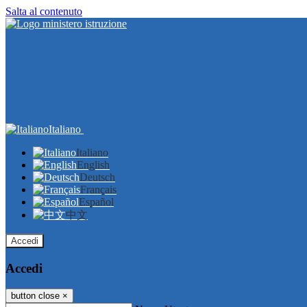
Salta al contenuto
Italiano
Italiano
English
Deutsch
Français
Español
中文
Accedi
Accedi
button close
×