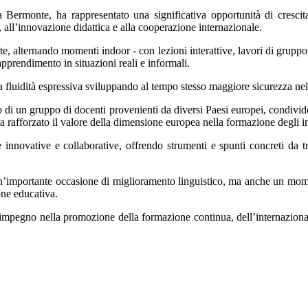
 Bermonte, ha rappresentato una significativa opportunità di cresci
 all’innovazione didattica e alla cooperazione internazionale.
e, alternando momenti indoor - con lezioni interattive, lavori di gruppo, r
prendimento in situazioni reali e informali.
a fluidità espressiva sviluppando al tempo stesso maggiore sicurezza ne
erno di un gruppo di docenti provenienti da diversi Paesi europei, condiv
 ha rafforzato il valore della dimensione europea nella formazione degli i
innovative e collaborative, offrendo strumenti e spunti concreti da tr
importante occasione di miglioramento linguistico, ma anche un moment
one educativa.
o impegno nella promozione della formazione continua, dell’internazional