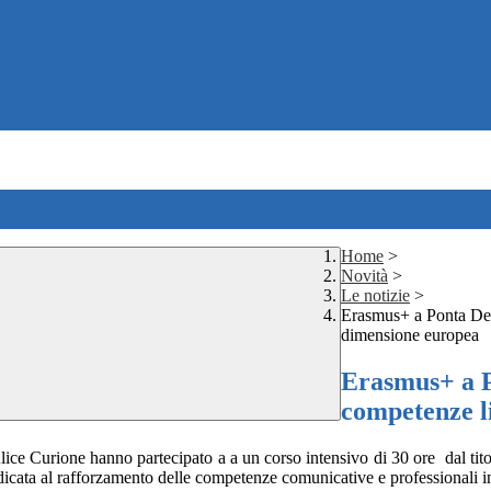
Home
>
Novità
>
Le notizie
>
Erasmus+ a Ponta Del
dimensione europea
Erasmus+ a P
competenze l
e Curione hanno partecipato a a un corso intensivo di 30 ore dal titol
dicata al rafforzamento delle competenze comunicative e professionali in