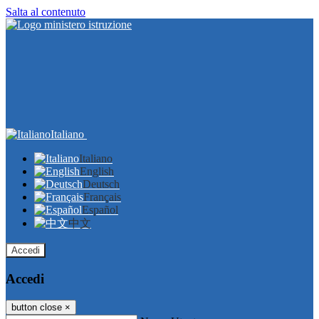
Salta al contenuto
Italiano
Italiano
English
Deutsch
Français
Español
中文
Accedi
Accedi
button close
×