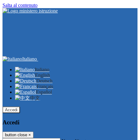
Salta al contenuto
Italiano
Italiano
English
Deutsch
Français
Español
中文
Accedi
Accedi
button close
×