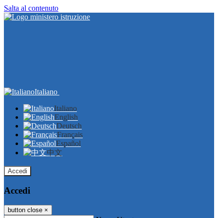
Salta al contenuto
Italiano
Italiano
English
Deutsch
Français
Español
中文
Accedi
Accedi
button close
×