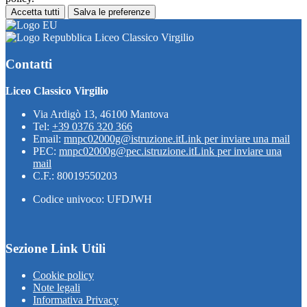
Accetta tutti
Salva le preferenze
Liceo Classico Virgilio
Contatti
Liceo Classico Virgilio
Via Ardigò 13, 46100 Mantova
Tel:
+39 0376 320 366
Email:
mnpc02000g@istruzione.it
Link per inviare una mail
PEC:
mnpc02000g@pec.istruzione.it
Link per inviare una
mail
C.F.: 80019550203
Codice univoco: UFDJWH
Sezione Link Utili
Cookie policy
Note legali
Informativa Privacy