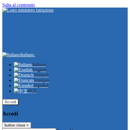
Salta al contenuto
Italiano
Italiano
English
Deutsch
Français
Español
中文
Accedi
Accedi
button close
×