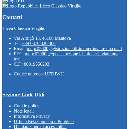
Liceo Classico Virgilio
Contatti
Liceo Classico Virgilio
Via Ardigò 13, 46100 Mantova
Tel:
+39 0376 320 366
Email:
mnpc02000g@istruzione.it
Link per inviare una mail
PEC:
mnpc02000g@pec.istruzione.it
Link per inviare una
mail
C.F.: 80019550203
Codice univoco: UFDJWH
Sezione Link Utili
Cookie policy
Note legali
Informativa Privacy
Ufficio Relazioni con il Pubblico
Dichiarazione di accessibilità