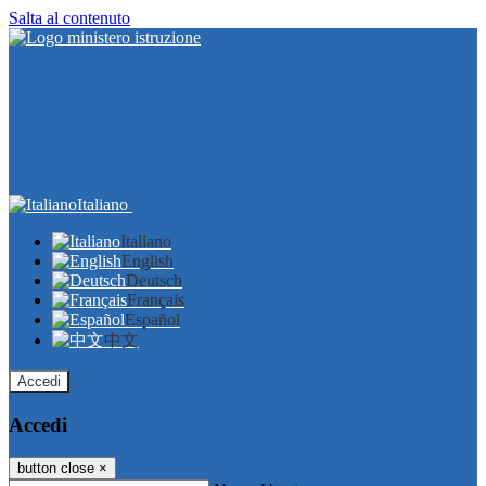
Salta al contenuto
Italiano
Italiano
English
Deutsch
Français
Español
中文
Accedi
Accedi
button close
×