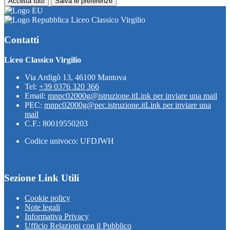
Accetta tutti
Salva le preferenze
Liceo Classico Virgilio
Contatti
Liceo Classico Virgilio
Via Ardigò 13, 46100 Mantova
Tel:
+39 0376 320 366
Email:
mnpc02000g@istruzione.it
Link per inviare una mail
PEC:
mnpc02000g@pec.istruzione.it
Link per inviare una
mail
C.F.: 80019550203
Codice univoco: UFDJWH
Sezione Link Utili
Cookie policy
Note legali
Informativa Privacy
Ufficio Relazioni con il Pubblico