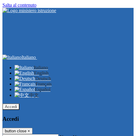
Salta al contenuto
Italiano
Italiano
English
Deutsch
Français
Español
中文
Accedi
Accedi
button close
×