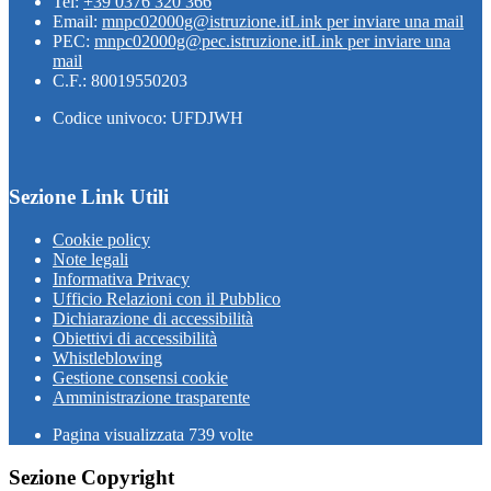
Tel:
+39 0376 320 366
Email:
mnpc02000g@istruzione.it
Link per inviare una mail
PEC:
mnpc02000g@pec.istruzione.it
Link per inviare una
mail
C.F.: 80019550203
Codice univoco: UFDJWH
Sezione Link Utili
Cookie policy
Note legali
Informativa Privacy
Ufficio Relazioni con il Pubblico
Dichiarazione di accessibilità
Obiettivi di accessibilità
Whistleblowing
Gestione consensi cookie
Amministrazione trasparente
Pagina visualizzata
739
volte
Sezione Copyright