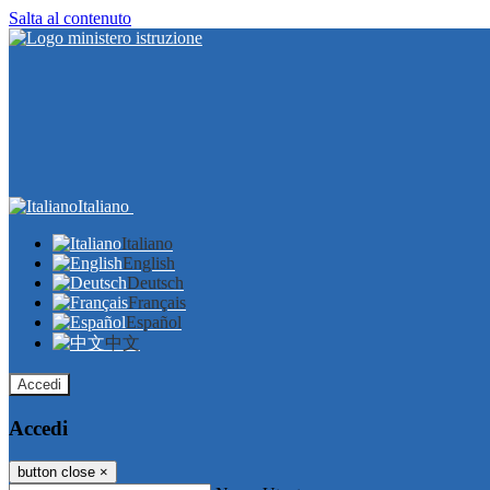
Salta al contenuto
Italiano
Italiano
English
Deutsch
Français
Español
中文
Accedi
Accedi
button close
×