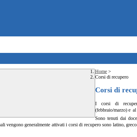
Home
>
Corsi di recupero
Corsi di rec
I
corsi
di
recupe
(febbraio/marzo) e
al
Sono tenuti dai doce
 quali vengono generalmente
attivati
i
corsi
di
recupero
sono
latino,
greco