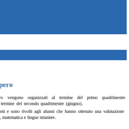
upero
ro
vengono
organizzati
al
termine
del
primo
quadrimestre
termine
del
secondo
quadrimestre
(giugno).
nti e sono rivolti agli alunni che hanno ottenuto una valutazione
,
matematica
e
lingue
straniere.