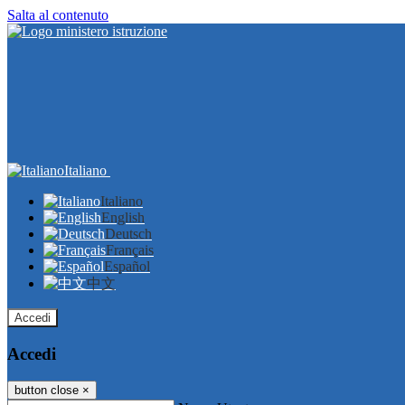
Salta al contenuto
Italiano
Italiano
English
Deutsch
Français
Español
中文
Accedi
Accedi
button close
×