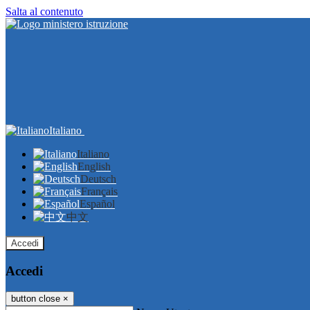
Salta al contenuto
Italiano
Italiano
English
Deutsch
Français
Español
中文
Accedi
Accedi
button close
×