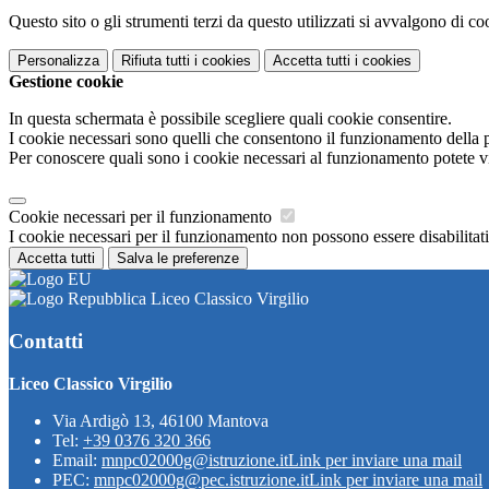
Questo sito o gli strumenti terzi da questo utilizzati si avvalgono di coo
Personalizza
Rifiuta tutti
i cookies
Accetta tutti
i cookies
Gestione cookie
In questa schermata è possibile scegliere quali cookie consentire.
I cookie necessari sono quelli che consentono il funzionamento della pi
Per conoscere quali sono i cookie necessari al funzionamento potete v
Cookie necessari per il funzionamento
I cookie necessari per il funzionamento non possono essere disabilitati.
Accetta tutti
Salva le preferenze
Liceo Classico Virgilio
Contatti
Liceo Classico Virgilio
Via Ardigò 13, 46100 Mantova
Tel:
+39 0376 320 366
Email:
mnpc02000g@istruzione.it
Link per inviare una mail
PEC:
mnpc02000g@pec.istruzione.it
Link per inviare una mail