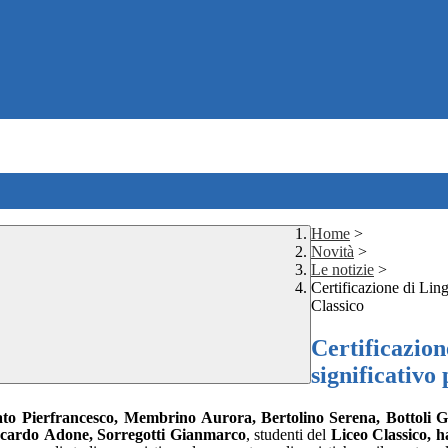
Home
>
Novità
>
Le notizie
>
Certificazione di Lin
Classico
Certificazio
significativo 
vato Pierfrancesco, Membrino Aurora,
Bertolino
Serena,
Bottoli
G
ccardo
Adone, Sorregotti Gianmarco
, studenti del
Liceo Classico, 