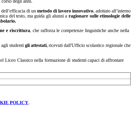
l corso degli
anni.
a
dell’efficacia
di
un
metodo
di
lavoro
innovativo
, adottato all’interno
nica del testo, ma guida gli alunni a
ragionare sulle etimologie delle
abolario.
one
e
riscrittura
,
che
rafforza
le
competenze
linguistiche
anche nella
agli
studenti
gli
attestati
,
ricevuti
dall'Ufficio
scolastico regionale che
el
Liceo
Classico
nella
formazione
di
studenti
capaci
di affrontare
KIE POLICY
.