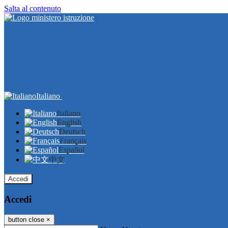
Salta al contenuto
Italiano
Italiano
English
Deutsch
Français
Español
中文
Accedi
Accedi
button close
×