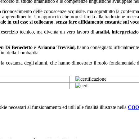
percorso di studio umanistico e le competenze linguistiche sviluppate ne
 un riconoscimento delle conoscenze
acquisite,
ma
soprattutto
la
conferm
 di apprendimento. Un approccio che non si limita alla traduzione mecca
rale in cui esse si collocano, senza fare affidamento costante sul voc
esercizio tecnico, ma
diventa
un vero
lavoro
di
analisi,
interpretazi
n Di Benedetto
e
Arianna Trevisiol,
hanno
consegnato
ufficialmente
tini della
Lombardia.
la costanza degli alunni, che hanno
dimostrato
il
ruolo
fondamentale
d
kie necessari al funzionamento ed utili alle finalità illustrate nella
COO