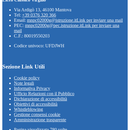
Via Ardigò 13, 46100 Mantova
Tel:
+39 0376 320 366
Email:
mnpc02000g@istruzione.it
Link per inviare una mail
PEC:
mnpc02000g@pec.istruzione.it
Link per inviare una
mail
C.F.: 80019550203
Codice univoco: UFDJWH
Sezione Link Utili
Cookie policy
Note legali
Informativa Privacy
Ufficio Relazioni con il Pubblico
Dichiarazione di accessibilità
Obiettivi di accessibilità
Whistleblowing
Gestione consensi cookie
Amministrazione trasparente
Pagina visualizzata
780
volte