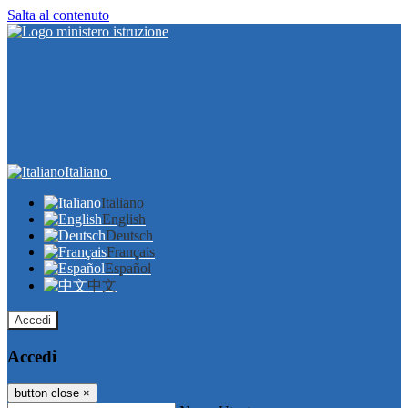
Salta al contenuto
Italiano
Italiano
English
Deutsch
Français
Español
中文
Accedi
Accedi
button close
×