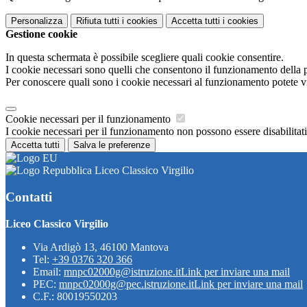
Personalizza
Rifiuta tutti
i cookies
Accetta tutti
i cookies
Gestione cookie
In questa schermata è possibile scegliere quali cookie consentire.
I cookie necessari sono quelli che consentono il funzionamento della pi
Per conoscere quali sono i cookie necessari al funzionamento potete v
Cookie necessari per il funzionamento
I cookie necessari per il funzionamento non possono essere disabilitati.
Accetta tutti
Salva le preferenze
Liceo Classico Virgilio
Contatti
Liceo Classico Virgilio
Via Ardigò 13, 46100 Mantova
Tel:
+39 0376 320 366
Email:
mnpc02000g@istruzione.it
Link per inviare una mail
PEC:
mnpc02000g@pec.istruzione.it
Link per inviare una mail
C.F.: 80019550203