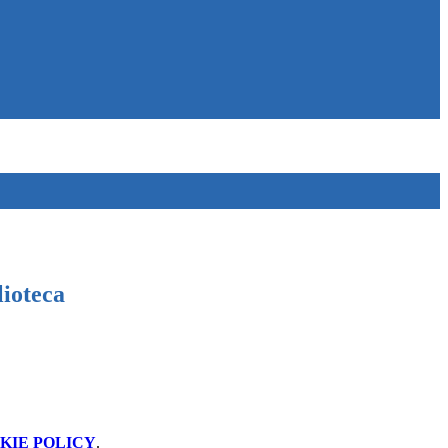
lioteca
KIE POLICY
.