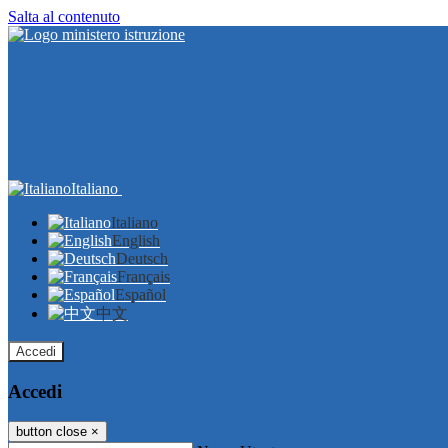
Salta al contenuto
Italiano
Italiano
English
Deutsch
Français
Español
中文
Accedi
Accedi
button close
×