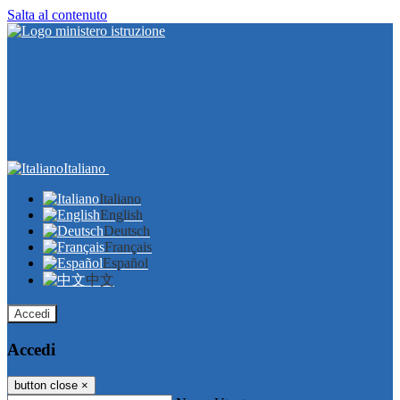
Salta al contenuto
Italiano
Italiano
English
Deutsch
Français
Español
中文
Accedi
Accedi
button close
×