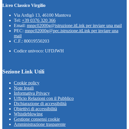
Liceo Classico Virgilio
Via Ardigò 13, 46100 Mantova
Tel:
+39 0376 320 366
Email:
mnpc02000g@istruzione.it
Link per inviare una mail
PEC:
mnpc02000g@pec.istruzione.it
Link per inviare una
mail
C.F.: 80019550203
Codice univoco: UFDJWH
Sezione Link Utili
Cookie policy
Note legali
Informativa Privacy
Ufficio Relazioni con il Pubblico
Dichiarazione di accessibilità
Obiettivi di accessibilità
Whistleblowing
Gestione consensi cookie
Amministrazione trasparente