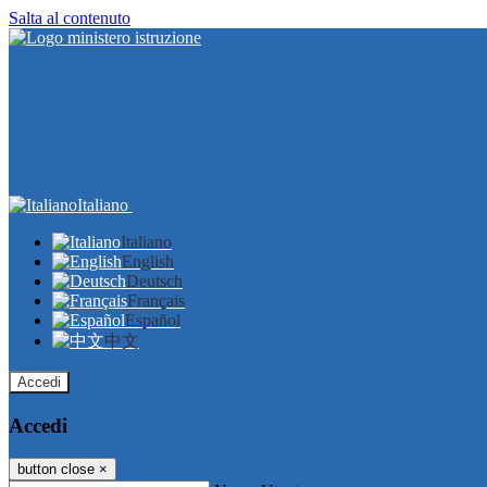
Salta al contenuto
Italiano
Italiano
English
Deutsch
Français
Español
中文
Accedi
Accedi
button close
×