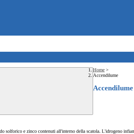
Home
>
Accendilume
Accendilume
 solforico e zinco contenuti all'interno della scatola. L'idrogeno infia