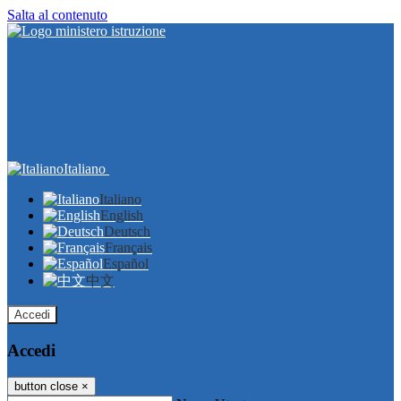
Salta al contenuto
Italiano
Italiano
English
Deutsch
Français
Español
中文
Accedi
Accedi
button close
×