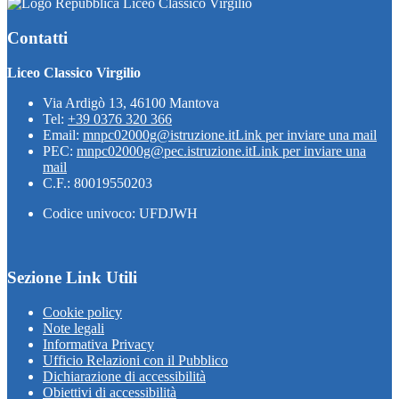
Liceo Classico Virgilio
Contatti
Liceo Classico Virgilio
Via Ardigò 13, 46100 Mantova
Tel:
+39 0376 320 366
Email:
mnpc02000g@istruzione.it
Link per inviare una mail
PEC:
mnpc02000g@pec.istruzione.it
Link per inviare una
mail
C.F.: 80019550203
Codice univoco: UFDJWH
Sezione Link Utili
Cookie policy
Note legali
Informativa Privacy
Ufficio Relazioni con il Pubblico
Dichiarazione di accessibilità
Obiettivi di accessibilità