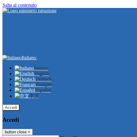
Salta al contenuto
Italiano
Italiano
English
Deutsch
Français
Español
中文
Accedi
Accedi
button close
×