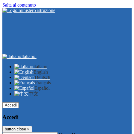
Salta al contenuto
Italiano
Italiano
English
Deutsch
Français
Español
中文
Accedi
Accedi
button close
×