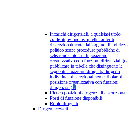
Incarichi dirigenziali, a qualsiasi titolo
conferiti, ivi inclusi quelli conferiti
discrezionalmente dall'organo di indirizzo
politico senza procedure pubbliche di
selezione e titolari di posizione
organizzativa con funzioni dirigenziali (da
pubblicare in tabelle che distinguano le
seguenti situazioni: dirigenti, dirigenti
individuati discrezionalmente, titolari di
posizione organizzativa con funzioni
dirigenziali)
7
Elenco posizioni dirigenziali discrezionali
Posti di funzione disponibili
Ruolo dirigenti
Dirigenti cessati