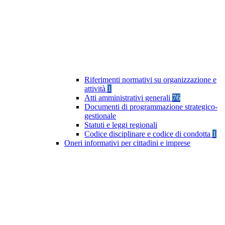
Riferimenti normativi su organizzazione e
attività
1
Atti amministrativi generali
76
Documenti di programmazione strategico-
gestionale
Statuti e leggi regionali
Codice disciplinare e codice di condotta
1
Oneri informativi per cittadini e imprese