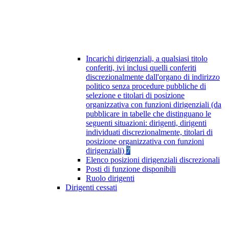
Incarichi dirigenziali, a qualsiasi titolo
conferiti, ivi inclusi quelli conferiti
discrezionalmente dall'organo di indirizzo
politico senza procedure pubbliche di
selezione e titolari di posizione
organizzativa con funzioni dirigenziali (da
pubblicare in tabelle che distinguano le
seguenti situazioni: dirigenti, dirigenti
individuati discrezionalmente, titolari di
posizione organizzativa con funzioni
dirigenziali)
7
Elenco posizioni dirigenziali discrezionali
Posti di funzione disponibili
Ruolo dirigenti
Dirigenti cessati