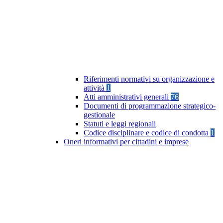
Riferimenti normativi su organizzazione e
attività
1
Atti amministrativi generali
76
Documenti di programmazione strategico-
gestionale
Statuti e leggi regionali
Codice disciplinare e codice di condotta
1
Oneri informativi per cittadini e imprese