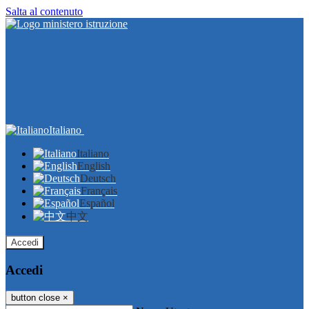
Salta al contenuto
Italiano
Italiano
English
Deutsch
Français
Español
中文
Accedi
Accedi
button close
×