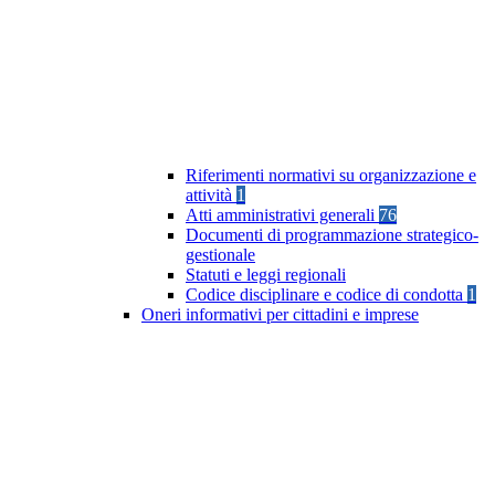
Riferimenti normativi su organizzazione e
attività
1
Atti amministrativi generali
76
Documenti di programmazione strategico-
gestionale
Statuti e leggi regionali
Codice disciplinare e codice di condotta
1
Oneri informativi per cittadini e imprese