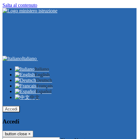
Salta al contenuto
Italiano
Italiano
English
Deutsch
Français
Español
中文
Accedi
Accedi
button close
×