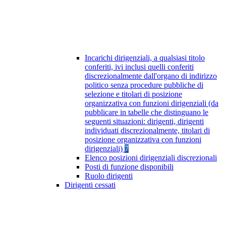
Incarichi dirigenziali, a qualsiasi titolo
conferiti, ivi inclusi quelli conferiti
discrezionalmente dall'organo di indirizzo
politico senza procedure pubbliche di
selezione e titolari di posizione
organizzativa con funzioni dirigenziali (da
pubblicare in tabelle che distinguano le
seguenti situazioni: dirigenti, dirigenti
individuati discrezionalmente, titolari di
posizione organizzativa con funzioni
dirigenziali)
7
Elenco posizioni dirigenziali discrezionali
Posti di funzione disponibili
Ruolo dirigenti
Dirigenti cessati